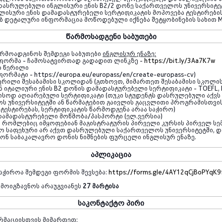
 დასრულებული ინგლისური ენის B2/2 დონე საქართველოს უნივერსიტე
ლისური ენის დამადასტურებელი სერტიფიკატის მოპოვება ტესტირები
ებ დეტალური ინფორმაცია მოწოდებული იქნება შეტყობინების სახით
M
წარმოსადგენი საბუთები
არმოადგინოს შემდეგი საბუთები
ინგლისურ ენაზე:
ფორმა - ჩამოსატვირთად გადადით ლინკზე -
https://bit.ly/3Aa7K7w
ო წერილი
ფორმატი
- https://europa.eu/europass/en/create-europass-cv)
ერილი შესაბამისი სკოლიდან (გთხოვთ, მიმართეთ შესაბამისი სკოლის
ნ იტალიური ენის
B2
დონის დამადასტურებელი სერტიფიკატი -
TOEFL, 
სოდ აღიარებული სერტიფიკატი (თუკი სტუდენტს დასრულებული აქვ
ს უნივერსიტეტში ან წარმატებით გაივლის გაცვლითი პროგრამისთვი
ტესტირებას, სერტიფიკატის წარმოდგენა არაა საჭირო)
დამადასტურებელი მოწმობა/პასპორტი (
ელ.ვერსია
)
, რომლებიც იმყოფებიან მაგისტრატურის პირველი კურსის პირველ სე
ო საფეხური არ აქვთ დასრულებული საქართველოს უნივერსიტეტში, დ
ონ საბაკალავრო დონის ნიშნების ფურცელი ინგლისურ ენაზე.
აპლიკაცია
აჭიროა შემდეგი ფორმის შევსება:
https://forms.gle/4AY12qCjBoPYqK9
ამოიგზავნოს არაუგვიანეს
27
მარტისა
საკონტაქტო პირი
რმაციისთვის მიმართეთ: