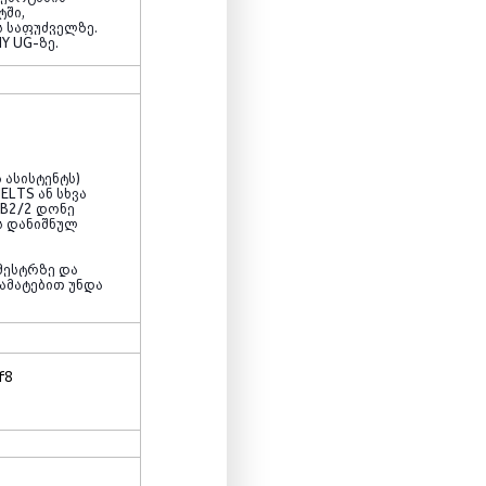
ტში,
ს საფუძველზე.
Y UG
-ზე.
 ასისტენტს)
IELTS
ან სხვა
ს
B2/2
დონე
ს დანიშნულ
მესტრზე და
ამატებით უნდა
f8