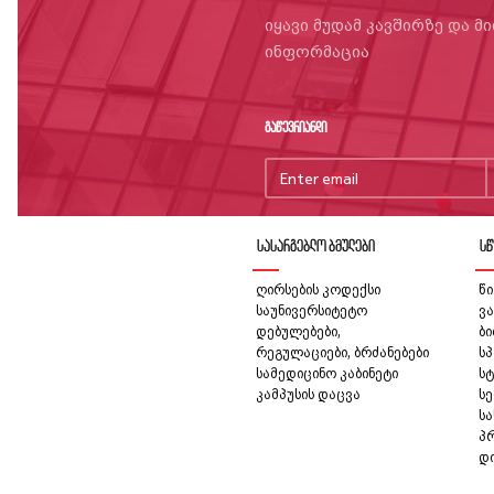
იყავი მუდამ კავშირზე და მ
ინფორმაცია
გაწევრიანდი
სასარგებლო ბმულები
სწ
ღირსების კოდექსი
წი
საუნივერსიტეტო
ვა
დებულებები,
ბ
რეგულაციები, ბრძანებები
სპ
სამედიცინო კაბინეტი
სტ
კამპუსის დაცვა
სე
ს
პ
დ