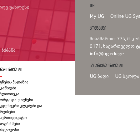
UG
იიღე უახლესი
My UG
Online UG Sy
კონტაქტი
მისამართი: 77ა, მ. კო
0171, საქართველო ტე
გაგზავნა
info@ug.edu.ge
სასარგებლო ბმულები
რაფი ბმულები
UG ბაღი
UG სკოლა
გნების მაღაზია
კანსიები
იბლიოთეკა
ორტი და ფიტნესი
უდენტური კლუბები და
რვისები
ასერთიფიკატო
როგრამები
იალოგოსი