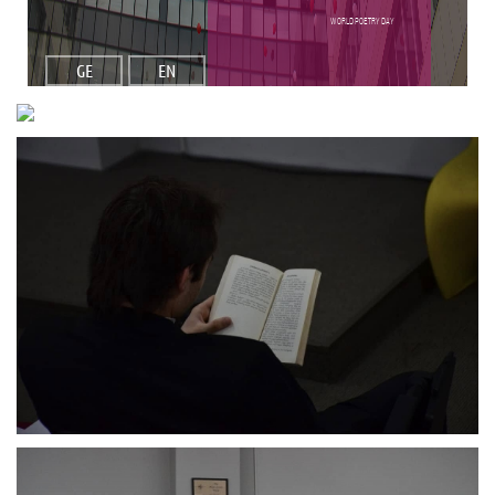
World poetry day
GE
EN