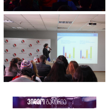
ვიდეო
გალერეა