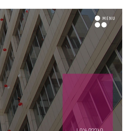
M
ENU