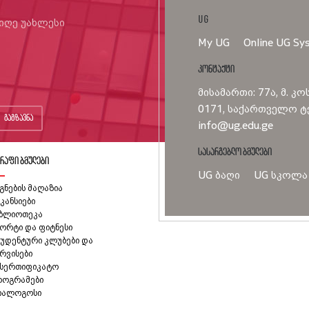
UG
იიღე უახლესი
My UG
Online UG Sy
კონტაქტი
მისამართი: 77ა, მ. კო
0171, საქართველო ტე
გაგზავნა
info@ug.edu.ge
სასარგებლო ბმულები
რაფი ბმულები
UG ბაღი
UG სკოლა
გნების მაღაზია
კანსიები
იბლიოთეკა
ორტი და ფიტნესი
უდენტური კლუბები და
რვისები
ასერთიფიკატო
როგრამები
იალოგოსი