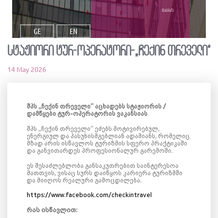
ვაკანსია
GE
EN
სტაჟიორი ტურ-ოპერატორი-„ჩექინ თრეველი“
14 May 2026
შპს
„
ჩექინ
თრეველი
“
აცხადებს
სტაჟი
ორის
/
დამწყები
ტურ
-
ოპერატორის
ვაკანსიას
შპს
„
ჩექინ
თრეველი
“
ეძებს
მოტივირებულ
,
ენერგიულ
და
პასუხისმგებლიან
ადამიანს
,
რომ
ელიც
მზად
არი
ს
ისწავლო
ს
ტურიზმის
სფერო
პრაქტიკაში
და
განვითარდ
ეს
პროფესიონალურ
გარემოში
.
ეს
შესაძლებლობა
განსაკუთრებით
საინტერესოა
მათთვის
,
ვისაც
სურს
დაიწყოს
კარიერა
ტურიზმში
და
მიიღოს
რეალური
გამოცდილება
.
https://www.facebook.com/checkintravel
რას
ისწავლი
თ
: