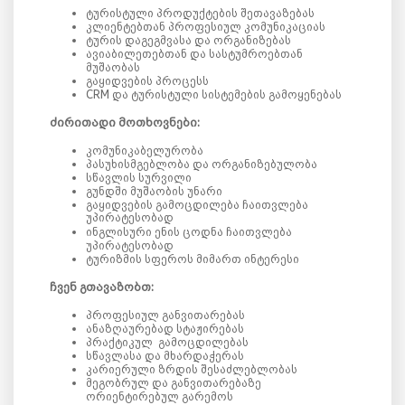
ტურისტული
პროდუქტების
შეთავაზებას
კლიენტებთან
პროფესიულ
კომუნიკაციას
ტურის
დაგეგმვასა
და
ორგანიზებას
ავიაბილეთებთან
და
სასტუმროებთან
მუშაობას
გაყიდვების
პროცესს
CRM
და
ტურისტული
სისტემების
გამოყენებას
ძირითადი
მოთხოვნები
:
კომუნიკაბელურობა
პასუხისმგებლობა
და
ორგანიზებულობა
სწავლის
სურვილი
გუნდში
მუშაობის
უნარი
გაყიდვების გამოცდილება ჩაითვლება
უპირატესობად
ინგლისური
ენის
ცოდნა
ჩაითვლება
უპირატესობად
ტურიზმის
სფეროს
მიმართ
ინტერესი
ჩვენ
გთავაზობთ
:
პროფესიულ
განვითარებას
ანაზღაურებად სტაჟირებას
პრაქტიკულ
გამოცდილებას
სწავლასა
და
მხარდაჭერას
კარიერული
ზრდის
შესაძლებლობას
მეგობრულ
და
განვითარებაზე
ორიენტირებულ
გარემოს