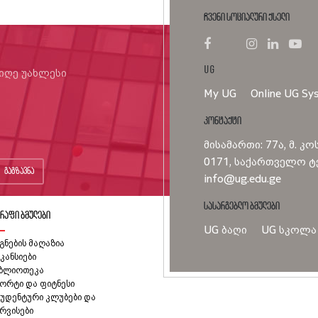
ჩვენი სოციალური ქსელი
UG
იიღე უახლესი
My UG
Online UG Sy
კონტაქტი
მისამართი: 77ა, მ. კო
0171, საქართველო ტე
გაგზავნა
info@ug.edu.ge
სასარგებლო ბმულები
რაფი ბმულები
UG ბაღი
UG სკოლა
გნების მაღაზია
კანსიები
იბლიოთეკა
ორტი და ფიტნესი
უდენტური კლუბები და
რვისები