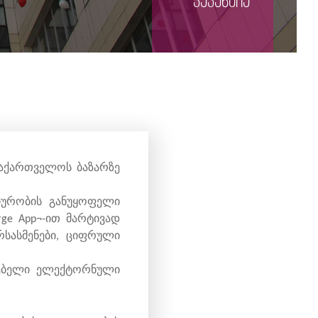
ვაკანსია
საქართველოს ბაზარზე
იურობის განუყოფელი
rge App¬-ით მარტივად
რსასმენები, ციფრული
რხებელი ელექტორნული