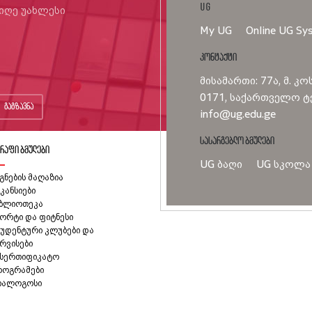
UG
იიღე უახლესი
My UG
Online UG Sy
კონტაქტი
მისამართი: 77ა, მ. კო
0171, საქართველო ტე
გაგზავნა
info@ug.edu.ge
სასარგებლო ბმულები
რაფი ბმულები
UG ბაღი
UG სკოლა
გნების მაღაზია
კანსიები
იბლიოთეკა
ორტი და ფიტნესი
უდენტური კლუბები და
რვისები
ასერთიფიკატო
როგრამები
იალოგოსი